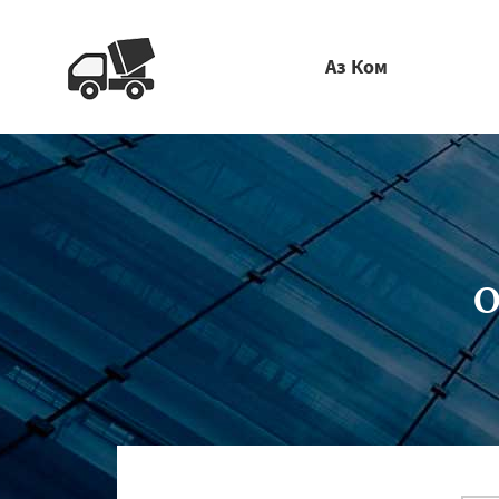
Аз Ком
О