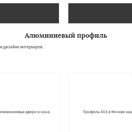
ород
Ивантеевка
Истра
Даю согласие на обработку персональных данных
оломна
Королев
сноармейск
Красногорск
Краснознаменск
Кубинка
ино-Дулево
Лобня
ий
Луховицы
Лыткарино
Алюминиевый профиль
йск
и дизайне интерьеров.
алюминиевые двери и окна.
Профиль AGS в Москве на