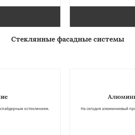
Стеклянные фасадные системы
×
×
м по
УЗНАТЬ ПОДРОБНЕЕ
нам
ние
Алюмини
 спайдерным остеклением.
На сегодня алюминиевый пр
зерск
Бронницы
Верея
амск
Воскресенск
цыно
Дедовск
Дзержинск
опрудный
Домодедово
горьевск
Жуковский