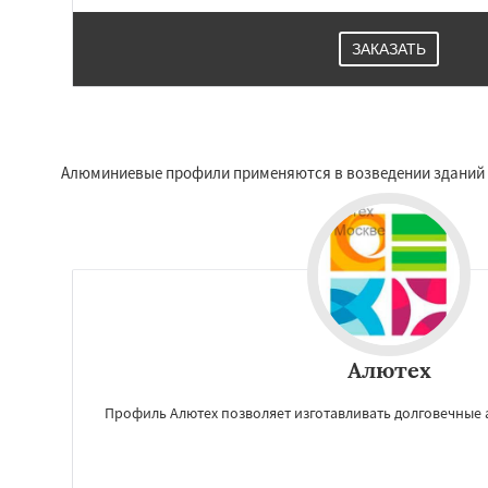
Зарайск
Звениг
Кашира
Клин
К
ЗАКАЗАТЬ
Котельники
Кра
Краснозаводск
Куровское
Лик
Лосино-Петровск
Люберцы
Можа
Алюминиевые профили применяются в возведении зданий 
Алютех
Профиль Алютех позволяет изготавливать долговечные 