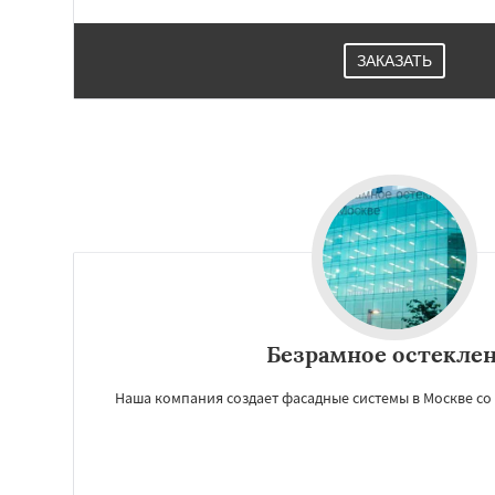
ЗАКАЗАТЬ
Работае
регио
Безрамное остекле
Наша компания создает фасадные системы в Москве со
Балашиха
Белоо
Видное
Волокол
Высоковск
Голи
Дмитров
Долг
Дрезна
Дубна
Е