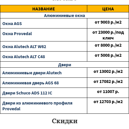
НАЗВАНИЕ
ЦЕНА
Алюминиевые окна
от
9003
р./м2
Окна AGS
от
23000
р./под
Окна Provedal
ключ
от
8000
р./м2
Окна Alutech ALT W62
от
5008
р./м2
Окна Alutech ALT C48
Двери
от
13002
р./м2
Алюминиевые двери Alutech
от
17082
р./м2
Алюминиевая дверь AGS 68
от
11007
р.
Двери Schuco ADS 112 IC
от
12703
р./м2
Двери из алюминиевого профиля
Provedal
Скидки