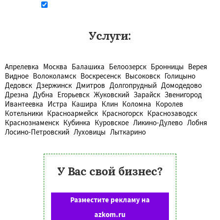
Даю согласие на обработку персональных данных
Услуги:
Апрелевка
Москва
Балашиха
Белоозерск
Бронницы
Верея
Видное
Волоколамск
Воскресенск
Высоковск
Голицыно
Дедовск
Дзержинск
Дмитров
Долгопрудный
Домодедово
Дрезна
Дубна
Егорьевск
Жуковский
Зарайск
Звенигород
Ивантеевка
Истра
Кашира
Клин
Коломна
Королев
Котельники
Красноармейск
Красногорск
Краснозаводск
Краснознаменск
Кубинка
Куровское
Ликино-Дулево
Лобня
Лосино-Петровский
Луховицы
Лыткарино
У Вас свой бизнес?
Разместите рекламу на
azkom.ru